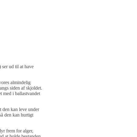
) ser ud til at have
vores almindelig
ngs siden af skjoldet.
t med i ballastvandet
 at den kan leve under
å den kan hurtigt
yr frem for alger,
ed at holde bestanden