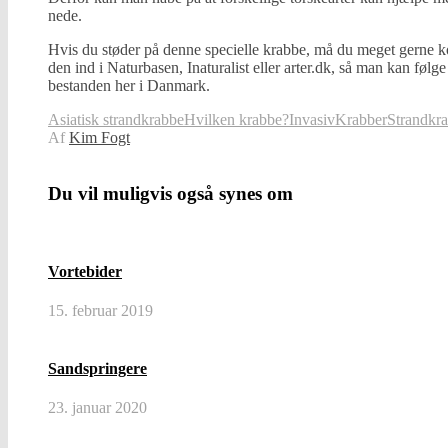
nede.
Hvis du støder på denne specielle krabbe, må du meget gerne ko
den ind i Naturbasen, Inaturalist eller arter.dk, så man kan følg
bestanden her i Danmark.
Asiatisk strandkrabbe
Hvilken krabbe?
Invasiv
Krabber
Strandkr
Af
Kim Fogt
Du vil muligvis også synes om
Vortebider
15. februar 2019
Sandspringere
23. januar 2020