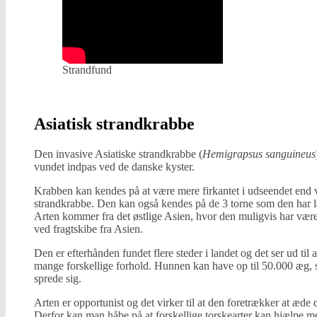
Strandfund
Asiatisk strandkrabbe
Den invasive Asiatiske strandkrabbe (
Hemigrapsus sanguineus
vundet indpas ved de danske kyster.
Krabben kan kendes på at være mere firkantet i udseendet end 
strandkrabbe. Den kan også kendes på de 3 torne som den har la
Arten kommer fra det østlige Asien, hvor den muligvis har være
ved fragtskibe fra Asien.
Den er efterhånden fundet flere steder i landet og det ser ud til
mange forskellige forhold. Hunnen kan have op til 50.000 æg, s
sprede sig.
Arten er opportunist og det virker til at den foretrækker at æde d
Derfor kan man håbe på at forskellige torskearter kan hjælpe m