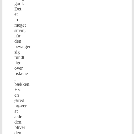
godt.
Det
er
jo
meget
smart,
når
den
bevæger
sig
rundt
lige
over
fiskene
i
bækken.
Hvis
en
ørred
prøver
at
æde
den,
bliver
den