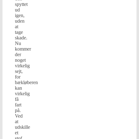
spyttet
ud
igen,
uden
at
tage
skade.
Nu
kommer
der
noget
virkelig
sejt,
for
bækløberen
kan
virkelig
få
fart
på.
Ved
at
udskille
et
stof