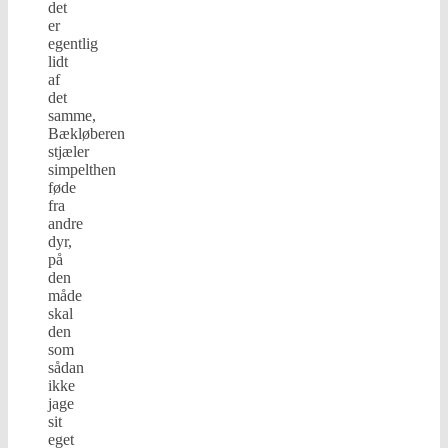
det
er
egentlig
lidt
af
det
samme,
Bækløberen
stjæler
simpelthen
føde
fra
andre
dyr,
på
den
måde
skal
den
som
sådan
ikke
jage
sit
eget