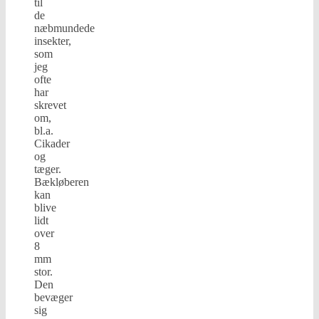
til
de
næbmundede
insekter,
som
jeg
ofte
har
skrevet
om,
bl.a.
Cikader
og
tæger.
Bækløberen
kan
blive
lidt
over
8
mm
stor.
Den
bevæger
sig