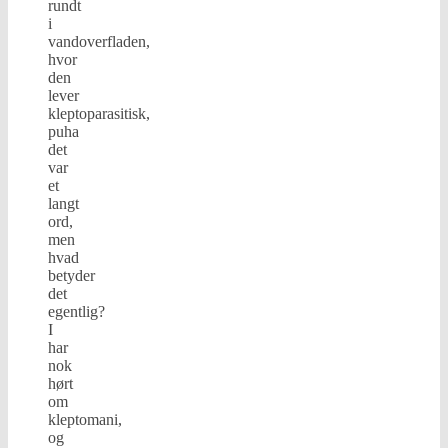
rundt
i
vandoverfladen,
hvor
den
lever
kleptoparasitisk,
puha
det
var
et
langt
ord,
men
hvad
betyder
det
egentlig?
I
har
nok
hørt
om
kleptomani,
og