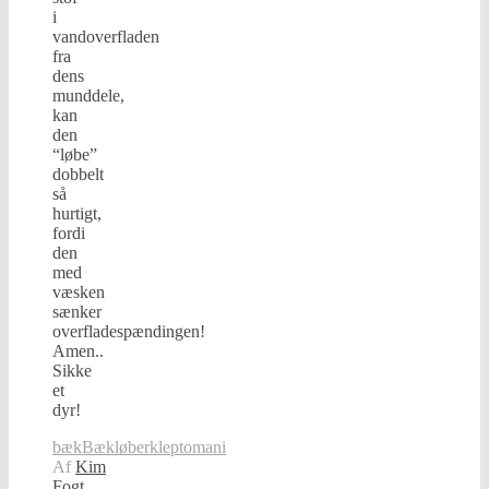
i
vandoverfladen
fra
dens
munddele,
kan
den
“løbe”
dobbelt
så
hurtigt,
fordi
den
med
væsken
sænker
overfladespændingen!
Amen..
Sikke
et
dyr!
bæk
Bækløber
kleptomani
Af
Kim
Fogt