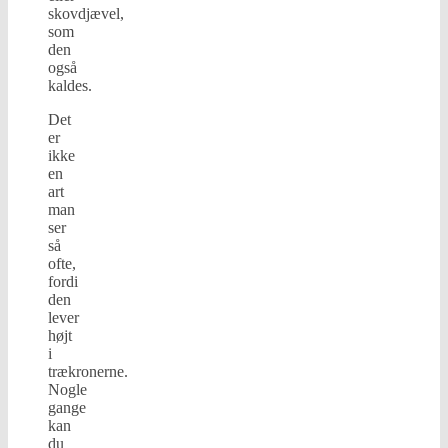
skovdjævel,
som
den
også
kaldes.
Det
er
ikke
en
art
man
ser
så
ofte,
fordi
den
lever
højt
i
trækronerne.
Nogle
gange
kan
du