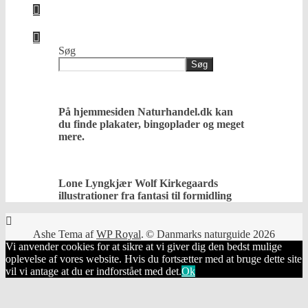
Søg
Søg
På hjemmesiden Naturhandel.dk kan
du finde plakater, bingoplader og meget
mere.
Lone Lyngkjær Wolf Kirkegaards
illustrationer fra fantasi til formidling
Ashe Tema af
WP Royal
.
© Danmarks naturguide 2026
Vi anvender cookies for at sikre at vi giver dig den bedst mulige
oplevelse af vores website. Hvis du fortsætter med at bruge dette site
vil vi antage at du er indforstået med det.
Ok