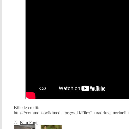
Billede credit:
https://commons.wikimedia.org/wiki/File:Charadrius_morinell
Af
Kim Fogt