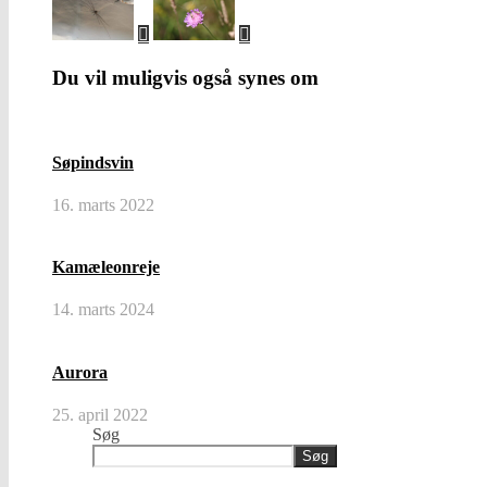
Du vil muligvis også synes om
Søpindsvin
16. marts 2022
Kamæleonreje
14. marts 2024
Aurora
25. april 2022
Søg
Søg