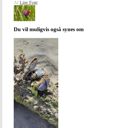
Af
Line Fogt
Du vil muligvis også synes om