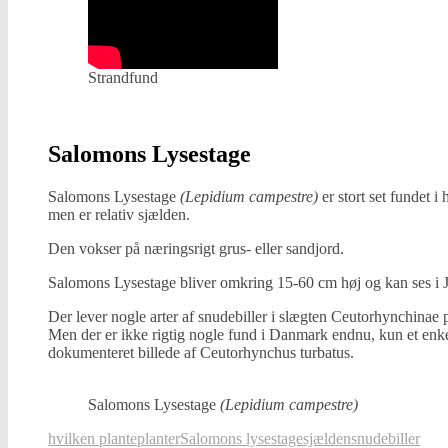
Strandfund
Salomons Lysestage
Salomons Lysestage
(Lepidium campestre)
er stort set fundet i 
men er relativ sjælden.
Den vokser på næringsrigt grus- eller sandjord.
Salomons Lysestage bliver omkring 15-60 cm høj og kan ses i J
Der lever nogle arter af snudebiller i slægten Ceutorhynchinae 
Men der er ikke rigtig nogle fund i Danmark endnu, kun et enke
dokumenteret billede af Ceutorhynchus turbatus.
Salomons Lysestage
(Lepidium campestre)
hvilken plante
planter
Salomons lysestage
sjælden
snudebiller