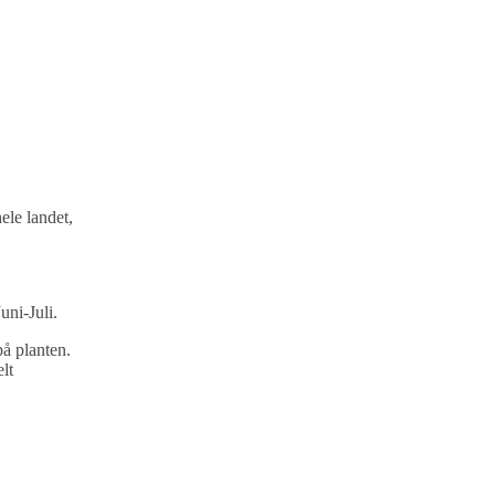
hele landet,
uni-Juli.
på planten.
lt