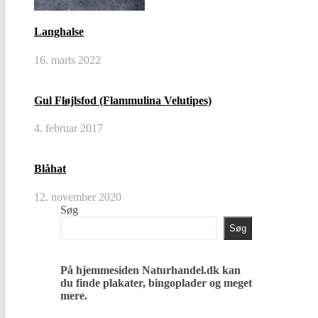
Langhalse
16. marts 2022
Gul Fløjlsfod (Flammulina Velutipes)
4. februar 2017
Blåhat
12. november 2020
Søg
Søg
På hjemmesiden Naturhandel.dk kan
du finde plakater, bingoplader og meget
mere.