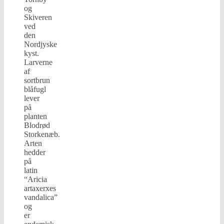
og
Skiveren
ved
den
Nordjyske
kyst.
Larverne
af
sortbrun
blåfugl
lever
på
planten
Blodrød
Storkenæb.
Arten
hedder
på
latin
“Aricia
artaxerxes
vandalica”
og
er