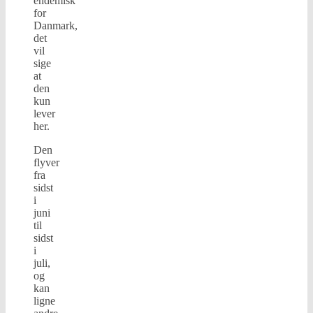
endemisk
for
Danmark,
det
vil
sige
at
den
kun
lever
her.
Den
flyver
fra
sidst
i
juni
til
sidst
i
juli,
og
kan
ligne