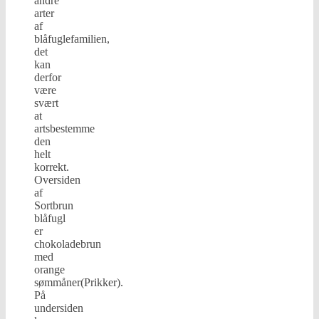
andre
arter
af
blåfuglefamilien,
det
kan
derfor
være
svært
at
artsbestemme
den
helt
korrekt.
Oversiden
af
Sortbrun
blåfugl
er
chokoladebrun
med
orange
sømmåner(Prikker).
På
undersiden