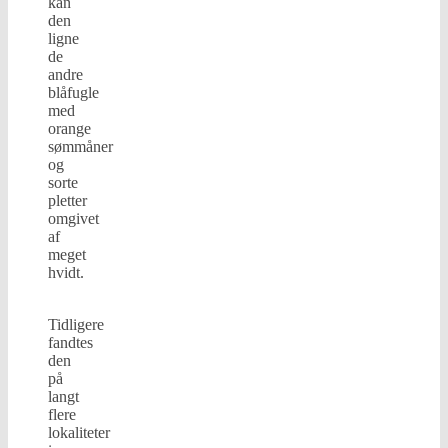
kan
den
ligne
de
andre
blåfugle
med
orange
sømmåner
og
sorte
pletter
omgivet
af
meget
hvidt.
Tidligere
fandtes
den
på
langt
flere
lokaliteter