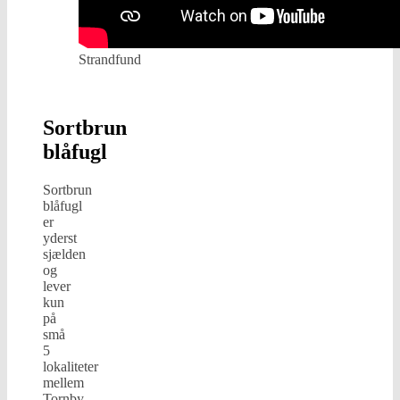
Strandfund
Sortbrun
blåfugl
Sortbrun
blåfugl
er
yderst
sjælden
og
lever
kun
på
små
5
lokaliteter
mellem
Tornby