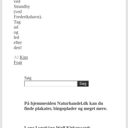
ved
Strandby
(ved
Frederikshavn).
Tag
ud
og
led
efter
den!
Af
Kim
Fogt
Søg
Søg
På hjemmesiden Naturhandel.dk kan du
finde plakater, bingoplader og meget mere.
Lone Lyngkjær Wolf Kirkegaards