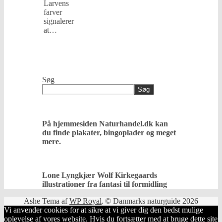
Larvens
farver
signalerer
at…
læs
mere
Søg
Søg
På hjemmesiden Naturhandel.dk kan
du finde plakater, bingoplader og meget
mere.
Lone Lyngkjær Wolf Kirkegaards
illustrationer fra fantasi til formidling
Ashe Tema af
WP Royal
.
© Danmarks naturguide 2026
Vi anvender cookies for at sikre at vi giver dig den bedst mulige
oplevelse af vores website. Hvis du fortsætter med at bruge dette site