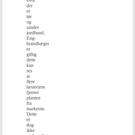
hvor
der
er
tør
og
sandet
jordbund.
Eng-
brandbæger
er
giftig
dette
kan
ses
at
flere
hesteejere
fjerner
planten
fra
markerne.
Dette
er
dog
ikke