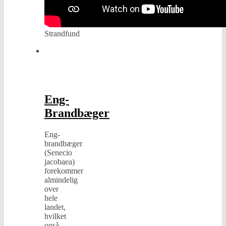
Strandfund
Flora
og
Fauna
,
Planter
Eng-
Brandbæger
Eng-
brandbæger
(Senecio
jacobaea)
forekommer
almindelig
over
hele
landet,
hvilket
også