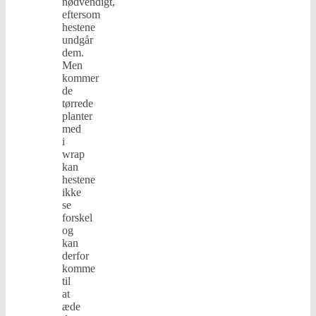
nødvendigt,
eftersom
hestene
undgår
dem.
Men
kommer
de
tørrede
planter
med
i
wrap
kan
hestene
ikke
se
forskel
og
kan
derfor
komme
til
at
æde