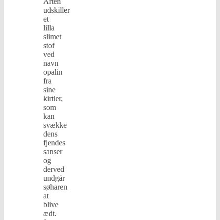
Arten
udskiller
et
lilla
slimet
stof
ved
navn
opalin
fra
sine
kirtler,
som
kan
svække
dens
fjendes
sanser
og
derved
undgår
søharen
at
blive
ædt.