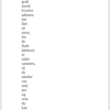
godt
forstå
hvorfor
søharen
har
fået
sit
navn,
for
de
flade
følehorn
er
rullet
sammen,
så
de
minder
om
små
øre
og
som
du
kan