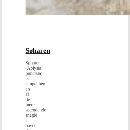
Dyr
og
insekter
,
Dyre-
og
planteliv
,
Generelt
Søharen
Søharen
(Aplysia
punctata)
er
simpelthen
en
af
de
mere
spændende
snegle
i
havet.