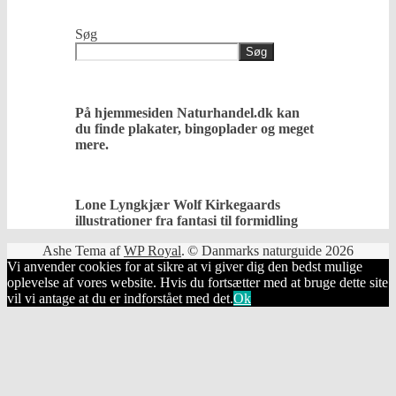
Søg
Søg
På hjemmesiden Naturhandel.dk kan
du finde plakater, bingoplader og meget
mere.
Lone Lyngkjær Wolf Kirkegaards
illustrationer fra fantasi til formidling
Ashe Tema af
WP Royal
.
© Danmarks naturguide 2026
Vi anvender cookies for at sikre at vi giver dig den bedst mulige
oplevelse af vores website. Hvis du fortsætter med at bruge dette site
vil vi antage at du er indforstået med det.
Ok