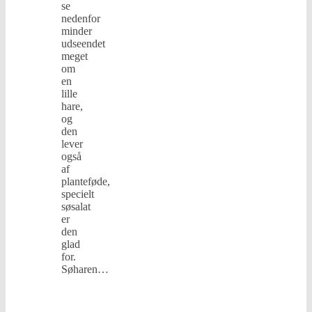
se
nedenfor
minder
udseendet
meget
om
en
lille
hare,
og
den
lever
også
af
planteføde,
specielt
søsalat
er
den
glad
for.
Søharen…
læs
mere