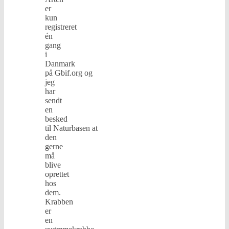
er
kun
registreret
én
gang
i
Danmark
på Gbif.org og
jeg
har
sendt
en
besked
til Naturbasen at
den
gerne
må
blive
oprettet
hos
dem.
Krabben
er
en