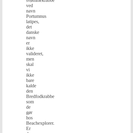
svømmekrabbe
ved
navn
Portumnus
latipes,
det
danske
navn
er
ikke
valideret,
men
skal
vi
ikke
bare
kalde
den
Bredfodkrabbe
som
de
gør
hos
Beachexplorer.
Er