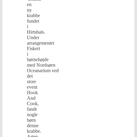
en
ny
krabbe
fundet
i
Hirtshals.
Under
arrangementet
Fiskeri
i
børnehøjde
med Nordsøen
Oceanarium ved
det
store
event
Hook
And
Cook,
fandt
nogle
børn
denne
krabbe.
Arten