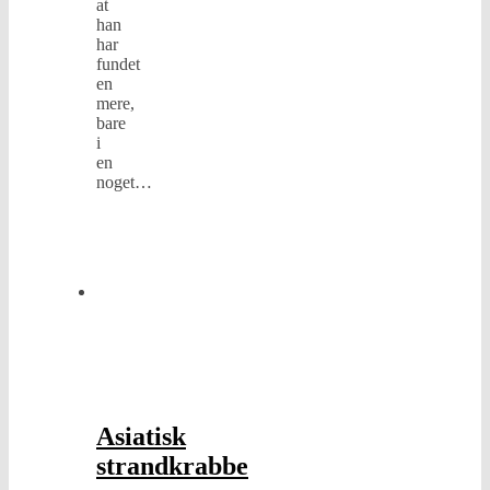
at
han
har
fundet
en
mere,
bare
i
en
noget…
læs
mere
Dyr
og
insekter
,
Flora
og
Fauna
,
Generelt
Asiatisk
strandkrabbe