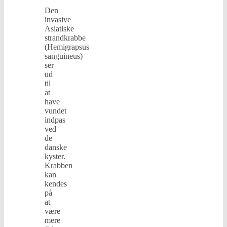
Den
invasive
Asiatiske
strandkrabbe
(Hemigrapsus
sanguineus)
ser
ud
til
at
have
vundet
indpas
ved
de
danske
kyster.
Krabben
kan
kendes
på
at
være
mere