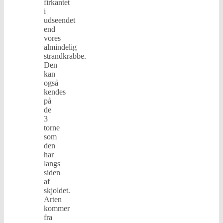
firkantet
i
udseendet
end
vores
almindelig
strandkrabbe.
Den
kan
også
kendes
på
de
3
torne
som
den
har
langs
siden
af
skjoldet.
Arten
kommer
fra