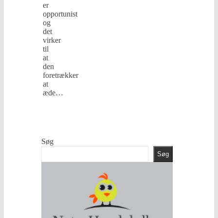
er
opportunist
og
det
virker
til
at
den
foretrækker
at
æde…
læs
mere
Søg
Søg