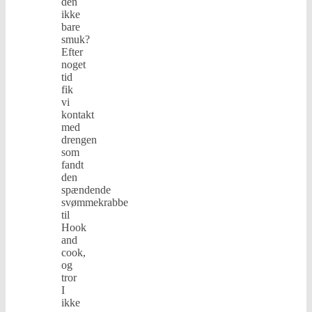
den
ikke
bare
smuk?
Efter
noget
tid
fik
vi
kontakt
med
drengen
som
fandt
den
spændende
svømmekrabbe
til
Hook
and
cook,
og
tror
I
ikke