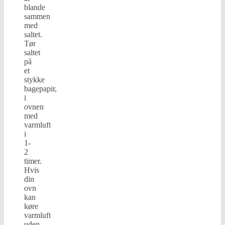
blande
sammen
med
saltet.
Tør
saltet
på
et
stykke
bagepapir,
i
ovnen
med
varmluft
i
1-
2
timer.
Hvis
din
ovn
kan
køre
varmluft
uden