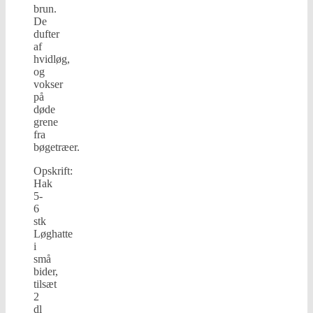
brun.
De
dufter
af
hvidløg,
og
vokser
på
døde
grene
fra
bøgetræer.
Opskrift:
Hak
5-
6
stk
Løghatte
i
små
bider,
tilsæt
2
dl