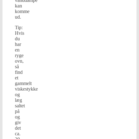
vanddampe
kan
komme
ud.
Tip:
Hvis
du
har
en
ryge
ovn,
så
find
et
gammelt
viskestykke
og
læg
saltet
på
og
giv
det
ca.