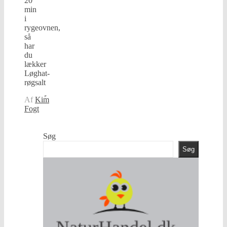
20
min
i
rygeovnen,
så
har
du
lækker
Løghat-
røgsalt
Af
Kim
Fogt
Søg
Søg