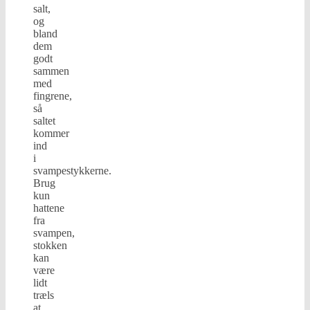
salt,
og
bland
dem
godt
sammen
med
fingrene,
så
saltet
kommer
ind
i
svampestykkerne.
Brug
kun
hattene
fra
svampen,
stokken
kan
være
lidt
træls
at