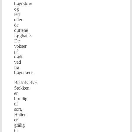
bøgeskov
og
led
efter
de
duftene
Løghatte.
De
vokser
på
dødt
ved
fra
bøgetræer.
Beskrivelse:
Stokken
er
brunlig
til
sort,
Hatten
er
grålig
til