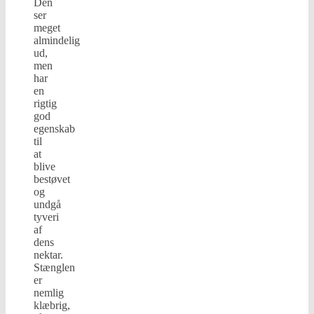
Den
ser
meget
almindelig
ud,
men
har
en
rigtig
god
egenskab
til
at
blive
bestøvet
og
undgå
tyveri
af
dens
nektar.
Stænglen
er
nemlig
klæbrig,