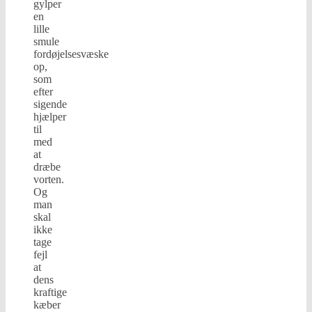
gylper
en
lille
smule
fordøjelsesvæske
op,
som
efter
sigende
hjælper
til
med
at
dræbe
vorten.
Og
man
skal
ikke
tage
fejl
at
dens
kraftige
kæber