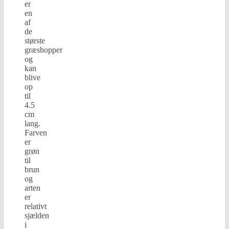
er
en
af
de
største
græshopper
og
kan
blive
op
til
4.5
cm
lang.
Farven
er
grøn
til
brun
og
arten
er
relativt
sjælden
i