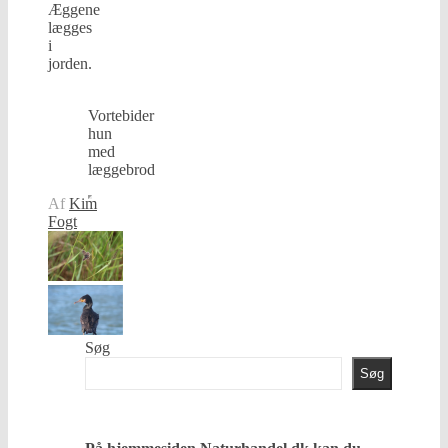
Æggene
lægges
i
jorden.
Vortebider
hun
med
læggebrod
Af
Kim
Fogt
Søg
Søg