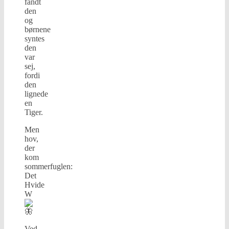
fandt
den
og
børnene
syntes
den
var
sej,
fordi
den
lignede
en
Tiger.
Men
hov,
der
kom
sommerfuglen:
Det
Hvide
W
Ved