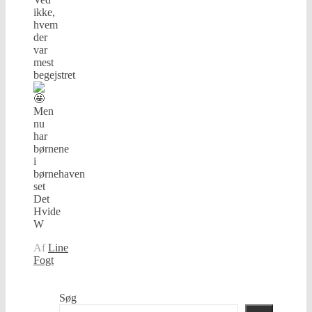
ikke,
hvem
der
var
mest
begejstret
Men
nu
har
børnene
i
børnehaven
set
Det
Hvide
W
Af
Line
Fogt
Søg