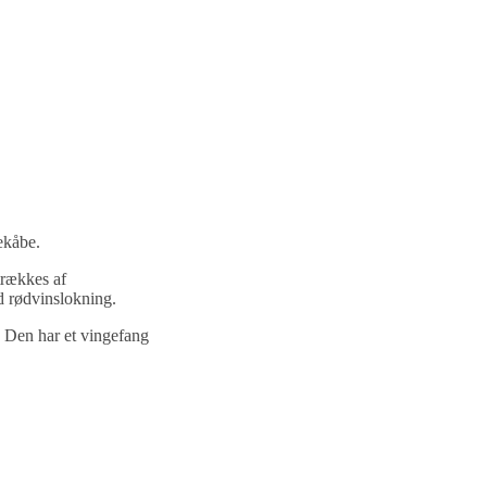
ekåbe.
trækkes af
ed rødvinslokning.
 Den har et vingefang