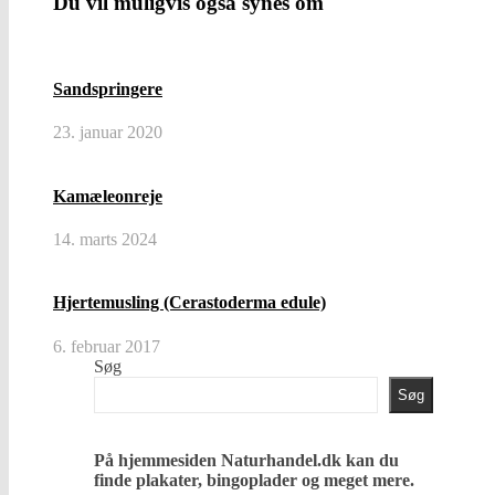
Du vil muligvis også synes om
Sandspringere
23. januar 2020
Kamæleonreje
14. marts 2024
Hjertemusling (Cerastoderma edule)
6. februar 2017
Søg
Søg
På hjemmesiden Naturhandel.dk kan du
finde plakater, bingoplader og meget mere.