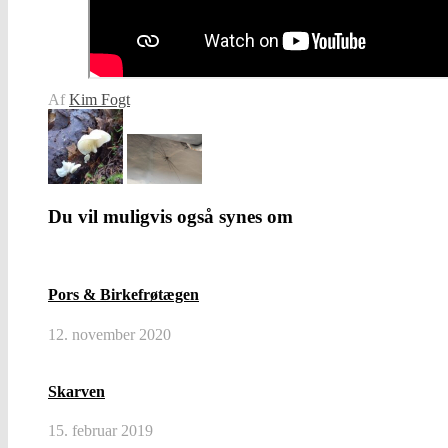
Af
Kim Fogt
Du vil muligvis også synes om
Pors & Birkefrøtægen
12. november 2020
Skarven
15. februar 2019