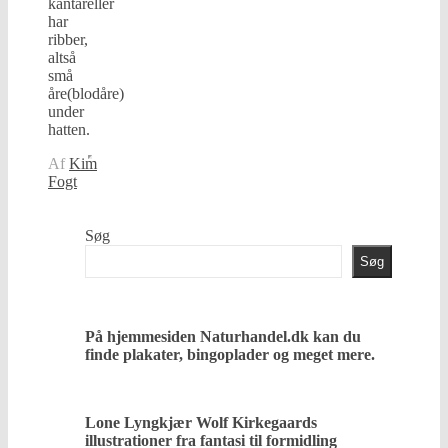
kantareller
har
ribber,
altså
små
åre(blodåre)
under
hatten.
Af
Kim
Fogt
Søg
Søg
På hjemmesiden Naturhandel.dk kan du
finde plakater, bingoplader og meget mere.
Lone Lyngkjær Wolf Kirkegaards
illustrationer fra fantasi til formidling