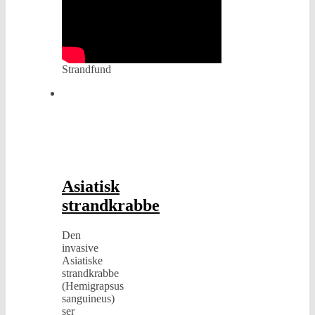
Strandfund
Dyr
og
insekter
,
Flora
og
Fauna
,
Generelt
Asiatisk
strandkrabbe
Den
invasive
Asiatiske
strandkrabbe
(Hemigrapsus
sanguineus)
ser