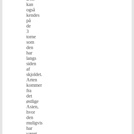
kan
også
kendes
på
de
3
torne
som
den
har
langs
siden
af
skjoldet.
Arten
kommer
fra
det
østlige
Asien,
hvor
den
muligvis
har
været