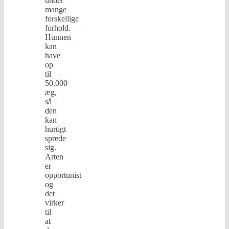
under
mange
forskellige
forhold.
Hunnen
kan
have
op
til
50.000
æg,
så
den
kan
hurtigt
sprede
sig.
Arten
er
opportunist
og
det
virker
til
at