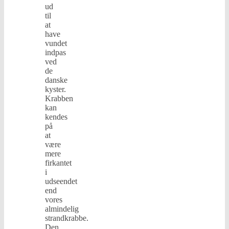
ud
til
at
have
vundet
indpas
ved
de
danske
kyster.
Krabben
kan
kendes
på
at
være
mere
firkantet
i
udseendet
end
vores
almindelig
strandkrabbe.
Den